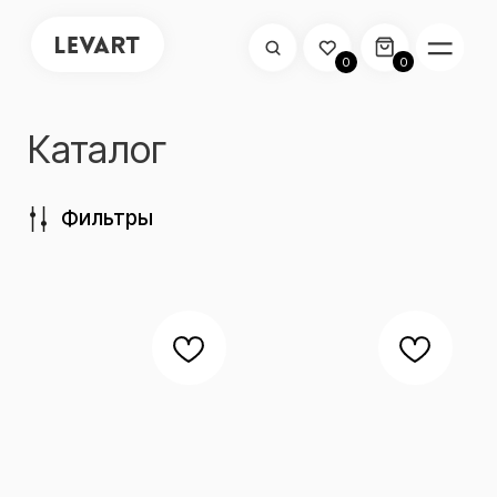
0
0
Каталог
Фильтры
Подушка для шеи
Подушка для шеи
LEVART Aero
LEVART Cosmo
₽
₽
3 790
3 590