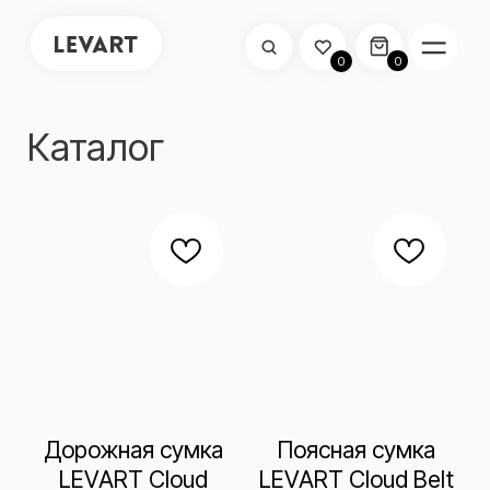
0
0
Каталог
Дорожная сумка
Поясная сумка
LEVART Cloud
LEVART Cloud Belt
Duffel bag
bag
₽
₽
5 790
3 290