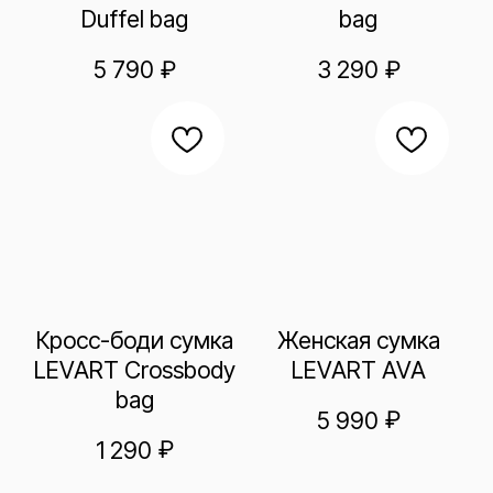
Кросс-боди сумка
Женская сумка
LEVART Crossbody
LEVART AVA
bag
₽
5 990
₽
1 290
Будни с 10 до 18 (по мск)
+7 499 113 01 95