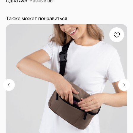
Одна AVA. Разные вы.
Также может понравиться
Будни с 10 до 18 (по мск)
+7 499 113 01 95
shop@levarttravel.ru
Навигация
Каталог
Доставка и оплата
Обмен и возврат
Контакты