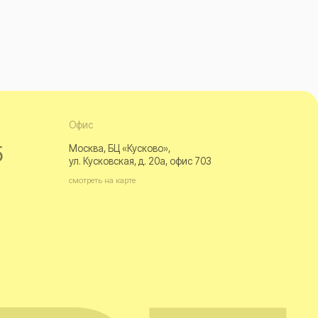
фис
осква, БЦ «Кусково»,
л. Кусковская, д. 20а, офис 703
мотреть на карте