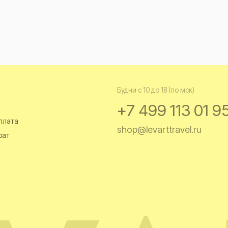
О
Будни с 10 до 18 (по мск)
+7 499 113 01 95
М
у
shop@levarttravel.ru
с