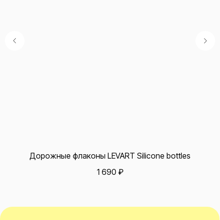
Будни с 10 до 18 (по мск)
+7 499 113 01 95
shop@levarttravel.ru
Навигация
Каталог
Доставка и оплата
Обмен и возврат
Контакты
Дорожные флаконы LEVART Silicone bottles
Офис
Москва, БЦ «Кусково», ул. Кусковская, д. 20а, офис 703
1 690
₽
смотреть на карте